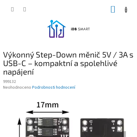
Přejít
NÁKUP
na
obsah
KOŠÍK
Výkonný Step-Down měnič 5V / 3A s
USB-C – kompaktní a spolehlivé
napájení
999132
Průměrné
Neohodnoceno
Podrobnosti hodnocení
hodnocení
produktu
je
0,0
z
5
hvězdiček.