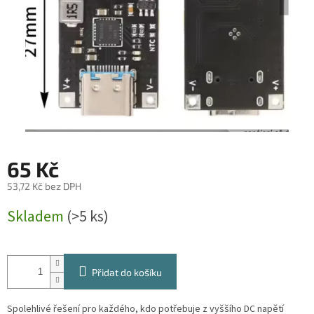
65 Kč
53,72 Kč bez DPH
Měrná
Skladem
(>5 ks)
cena:
Přidat do košíku
Spolehlivé řešení pro každého, kdo potřebuje z vyššího DC napětí