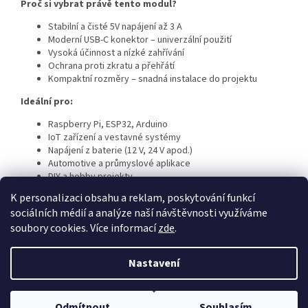
Proč si vybrat právě tento modul?
Stabilní a čisté 5V napájení až 3 A
Moderní USB-C konektor – univerzální použití
Vysoká účinnost a nízké zahřívání
Ochrana proti zkratu a přehřátí
Kompaktní rozměry – snadná instalace do projektu
Ideální pro:
Raspberry Pi, ESP32, Arduino
IoT zařízení a vestavné systémy
Napájení z baterie (12 V, 24 V apod.)
Automotive a průmyslové aplikace
DIY a hobby projekty
K personalizaci obsahu a reklam, poskytování funkcí
sociálních médií a analýze naší návštěvnosti využíváme
Z
soubory cookies. Více informací
zde
.
á
Vytvořil Shoptet
p
Nastavení
a
t
Copyright 2026
iDB SMART
. Všechna práva vyhrazena.
Upravit
í
Odmítnout
Souhlasím