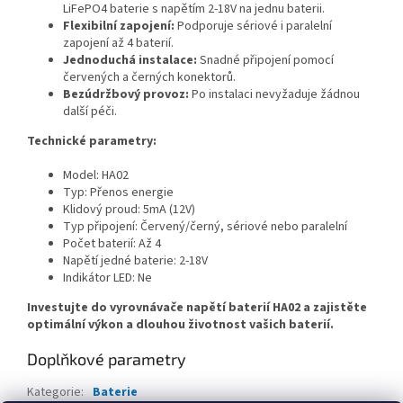
LiFePO4 baterie s napětím 2-18V na jednu baterii.
Flexibilní zapojení:
Podporuje sériové i paralelní
zapojení až 4 baterií.
Jednoduchá instalace:
Snadné připojení pomocí
červených a černých konektorů.
Bezúdržbový provoz:
Po instalaci nevyžaduje žádnou
další péči.
Technické parametry:
Model: HA02
Typ: Přenos energie
Klidový proud: 5mA (12V)
Typ připojení: Červený/černý, sériové nebo paralelní
Počet baterií: Až 4
Napětí jedné baterie: 2-18V
Indikátor LED: Ne
Investujte do vyrovnávače napětí baterií HA02 a zajistěte
optimální výkon a dlouhou životnost vašich baterií.
Doplňkové parametry
Kategorie
:
Baterie