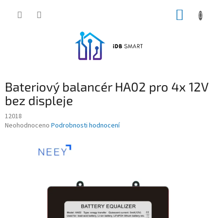
Přejít
NÁKUP
na
obsah
KOŠÍK
Bateriový balancér HA02 pro 4x 12V
bez displeje
12018
Průměrné
Neohodnoceno
Podrobnosti hodnocení
hodnocení
produktu
je
0,0
z
5
hvězdiček.