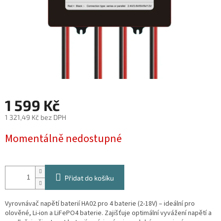
1 599 Kč
1 321,49 Kč bez DPH
Měrná
Momentálně nedostupné
cena:
Přidat do košíku
Vyrovnávač napětí baterií HA02 pro 4 baterie (2-18V) – ideální pro
olověné, Li-ion a LiFePO4 baterie. Zajišťuje optimální vyvážení napětí a