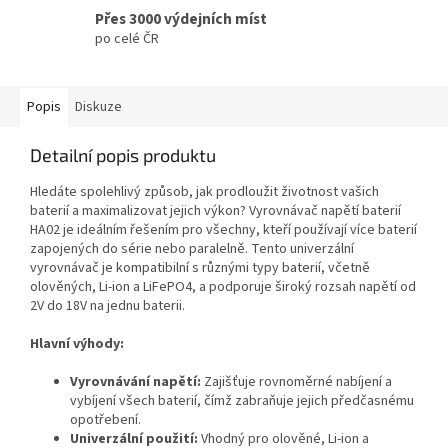
Přes 3000 výdejních míst
po celé ČR
Popis
Diskuze
Detailní popis produktu
Hledáte spolehlivý způsob, jak prodloužit životnost vašich
baterií a maximalizovat jejich výkon? Vyrovnávač napětí baterií
HA02 je ideálním řešením pro všechny, kteří používají více baterií
zapojených do série nebo paralelně. Tento univerzální
vyrovnávač je kompatibilní s různými typy baterií, včetně
olověných, Li-ion a LiFePO4, a podporuje široký rozsah napětí od
2V do 18V na jednu baterii.
Hlavní výhody:
Vyrovnávání napětí:
Zajišťuje rovnoměrné nabíjení a
vybíjení všech baterií, čímž zabraňuje jejich předčasnému
opotřebení.
Univerzální použití:
Vhodný pro olověné, Li-ion a