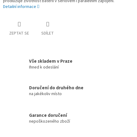
prodlužuje životnost baterií v sériovém i paralelním zapojení.
Detailní informace
ZEPTAT SE
SDÍLET
Vše skladem v Praze
Ihned k odeslání
Doručení do druhého dne
na jakékoliv místo
Garance doručení
nepoškozeného zboží