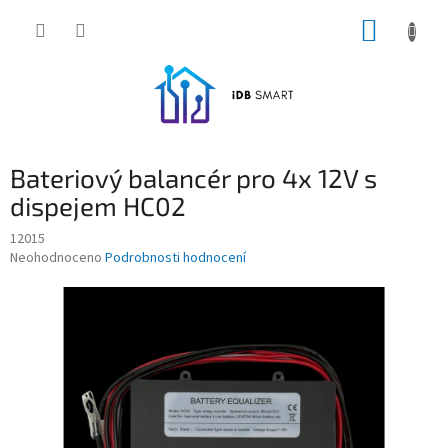
Přejít
NÁKUP
na
obsah
KOŠÍK
Bateriový balancér pro 4x 12V s
dispejem HC02
12015
Průměrné
Neohodnoceno
Podrobnosti hodnocení
hodnocení
produktu
je
0,0
z
5
hvězdiček.