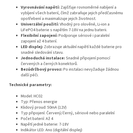
Vyrovnávání napětí:
Zajišťuje rovnoměrné nabíjení a
vybíjení všech baterií, čímž zabraňuje jejich předčasnému
opotřebení a maximalizuje jejich životnost.
Univerzální použití:
Vhodný pro olověné, Li-ion a
LiFePO4 baterie s napětím 7-18V na jednu baterii.
Flexibilní zapojení:
Podporuje sériové i paralelní
zapojení až 4 baterií.
LED displej:
Zobrazuje aktuální napětí každé baterie pro
snadné sledování stavu.
Jednoduchá instalace:
Snadné připojení pomocí
červených a černých konektorů.
Bezúdržbový provoz:
Po instalaci nevyžaduje žádnou
další péči.
Technické parametry:
Model: HC02
Typ: Přenos energie
Klidový proud: 50mA (12V)
Typ připojení: Červený/černý, sériové nebo paralelní
Počet baterií: Až 4
Napětí jedné baterie: 7-18V
Indikátor LED: Ano (digitální displej)