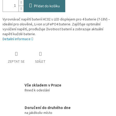
Přidat do košíku
Vyrovnávač napětí baterií HC02 s LED displejem pro 4 baterie (7-18V) –
ideální pro olověné, Li-ion a LiFePO4 baterie. Zajišťuje optimální
vyvážení napětí, prodlužuje životnost baterií a zobrazuje aktuální
napětí každé baterie.
Detailní informace
ZEPTAT SE
SDÍLET
Vše skladem v Praze
Ihned k odeslání
Doručení do druhého dne
na jakékoliv místo