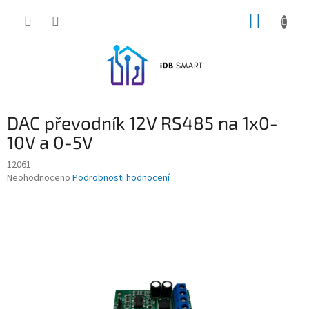
Přejít
NÁKUP
na
obsah
KOŠÍK
DAC převodník 12V RS485 na 1x0-
10V a 0-5V
12061
Průměrné
Neohodnoceno
Podrobnosti hodnocení
hodnocení
produktu
je
0,0
z
5
hvězdiček.