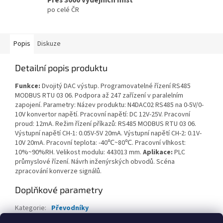
po celé ČR
Popis
Diskuze
Detailní popis produktu
Funkce:
Dvojitý DAC výstup. Programovatelné řízení RS485
MODBUS RTU 03 06. Podpora až 247 zařízení v paralelním
zapojení. Parametry: Název produktu: N4DAC02 RS485 na 0-5V/0-
10V konvertor napětí. Pracovní napětí: DC 12V-25V. Pracovní
proud: 12mA. Režim řízení příkazů: RS485 MODBUS RTU 03 06.
Výstupní napětí CH-1: 0.05V-5V 20mA. Výstupní napětí CH-2: 0.1V-
10V 20mA. Pracovní teplota: -40℃~80℃. Pracovní vlhkost:
10%~90%RH. Velikost modulu: 443013 mm.
Aplikace:
PLC
průmyslové řízení. Návrh inženýrských obvodů. Scéna
zpracování konverze signálů.
Doplňkové parametry
Kategorie
:
Převodníky
EAN
:
8596698993141