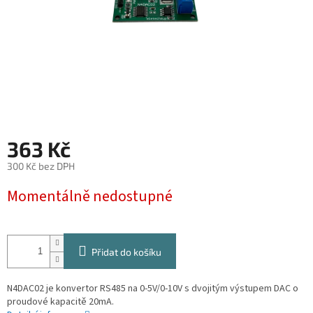
363 Kč
300 Kč bez DPH
Měrná
Momentálně nedostupné
cena:
Přidat do košíku
N4DAC02 je konvertor RS485 na 0-5V/0-10V s dvojitým výstupem DAC o
proudové kapacitě 20mA.