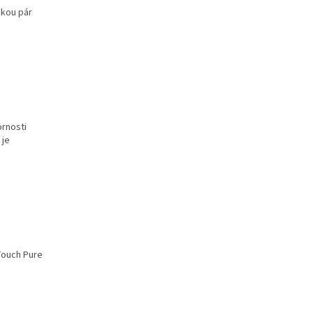
zkou pár
ornosti
 je
 Touch Pure