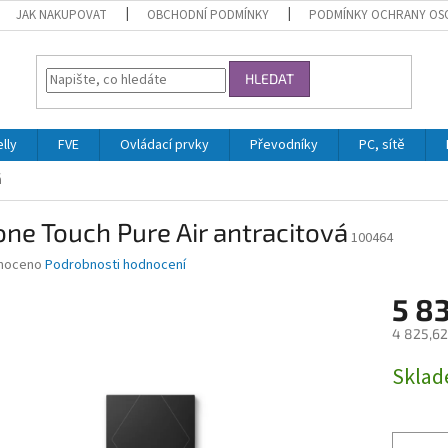
JAK NAKUPOVAT
OBCHODNÍ PODMÍNKY
PODMÍNKY OCHRANY OS
HLEDAT
lly
FVE
Ovládací prvky
Převodníky
PC, sítě
á
ne Touch Pure Air antracitová
100464
né
noceno
Podrobnosti hodnocení
ní
5 8
u
4 825,62
Měrná
Skla
cena:
ek.