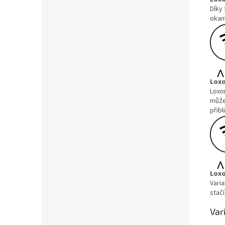
Díky
okam
Loxo
Loxon
může 
přibl
Loxo
Varia
stač
Var