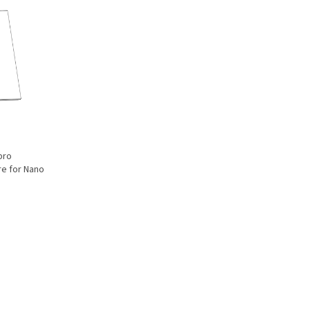
pro
re for Nano