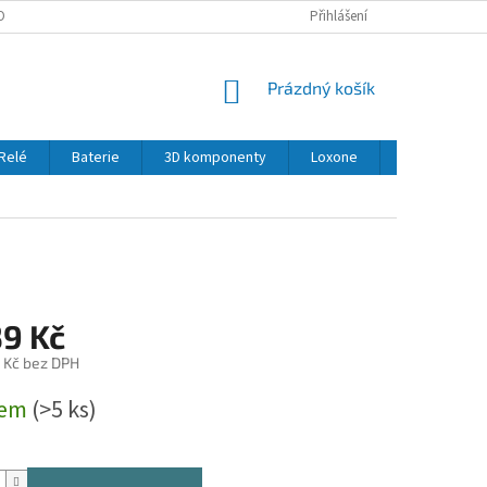
OBNÍCH ÚDAJŮ
Přihlášení
NÁKUPNÍ
Prázdný košík
KOŠÍK
Relé
Baterie
3D komponenty
Loxone
LED
Se
39 Kč
 Kč bez DPH
dem
(>5 ks)