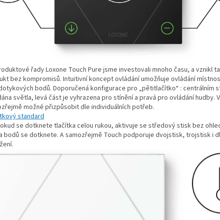
roduktové řady Loxone Touch Pure jsme investovali mnoho času, a vznikl t
ukt bez kompromisů. Intuitivní koncept ovládání umožňuje ovládání místno
 dotykových bodů. Doporučená konfigurace pro „pětitlačítko“ : centrálním s
ána světla, levá část je vyhrazena pro stínění a pravá pro ovládání hudby. V
zřejmě možné přizpůsobit dle individuálních potřeb.
ítkový standard
okud se dotknete tlačítka celou rukou, aktivuje se středový stisk bez ohle
ka bodů se dotknete. A samozřejmě Touch podporuje dvojstisk, trojstisk i 
žení.