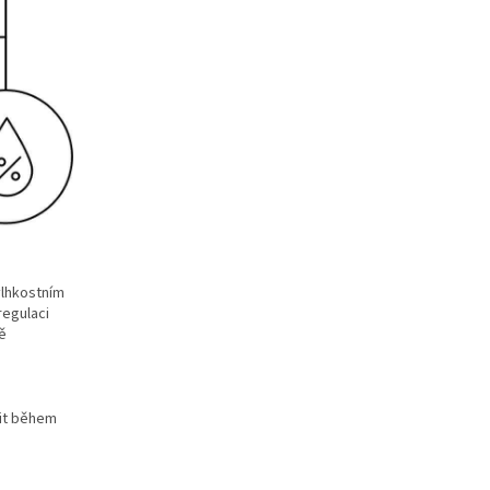
vlhkostním
regulaci
dě
nit během