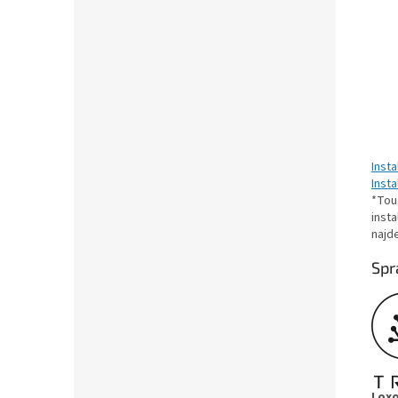
Inst
Insta
*Tou
insta
najd
Spr
Loxo