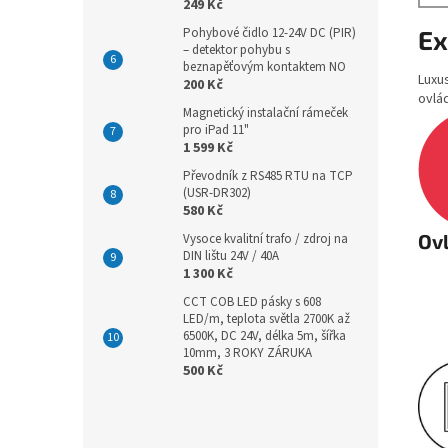
249 Kč
Ex
Pohybové čidlo 12-24V DC (PIR)
– detektor pohybu s
beznapěťovým kontaktem NO
Luxus
200 Kč
ovlád
Magnetický instalační rámeček
pro iPad 11"
1 599 Kč
Převodník z RS485 RTU na TCP
(USR-DR302)
580 Kč
Ovl
Vysoce kvalitní trafo / zdroj na
DIN lištu 24V / 40A
1 300 Kč
CCT COB LED pásky s 608
LED/m, teplota světla 2700K až
6500K, DC 24V, délka 5m, šířka
10mm, 3 ROKY ZÁRUKA
500 Kč