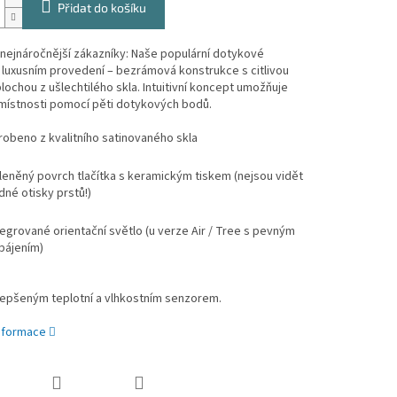
Přidat do košíku
nejnáročnější zákazníky: Naše populární dotykové
v luxusním provedení – bezrámová konstrukce s citlivou
lochou z ušlechtilého skla. Intuitivní koncept umožňuje
místnosti pomocí pěti dotykových bodů.
robeno z kvalitního satinovaného skla
leněný povrch tlačítka s keramickým tiskem (nejsou vidět
dné otisky prstů!)
tegrované orientační světlo (u verze Air / Tree s pevným
pájením)
lepšeným teplotní a vlhkostním senzorem.
informace