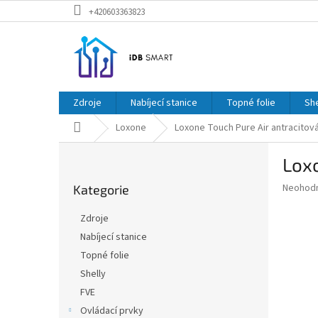
Přejít
+420603363823
na
obsah
Zdroje
Nabíjecí stanice
Topné folie
She
Domů
Loxone
Loxone Touch Pure Air antracitov
P
Loxo
o
Přeskočit
s
Průměr
Neohod
Kategorie
kategorie
t
hodnoce
r
produkt
Zdroje
a
je
Nabíjecí stanice
0,0
n
z
Topné folie
n
5
í
Shelly
hvězdič
p
FVE
a
Ovládací prvky