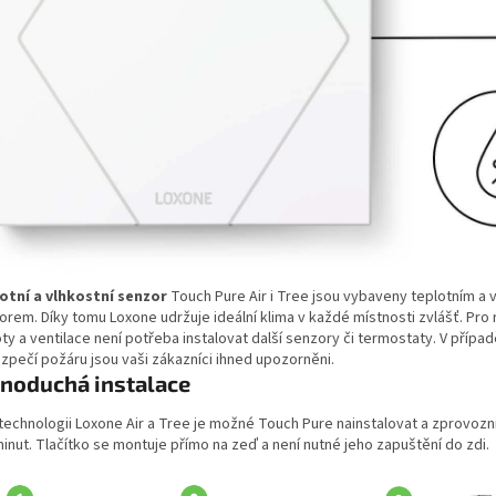
otní a vlhkostní senzor
Touch Pure Air i Tree jsou vybaveny teplotním a 
orem. Díky tomu Loxone udržuje ideální klima v každé místnosti zvlášť. Pro 
ty a ventilace není potřeba instalovat další senzory či termostaty. V přípa
zpečí požáru jsou vaši zákazníci ihned upozorněni.
dnoduchá instalace
 technologii Loxone Air a Tree je možné Touch Pure nainstalovat a zprovoz
inut. Tlačítko se montuje přímo na zeď a není nutné jeho zapuštění do zdi.