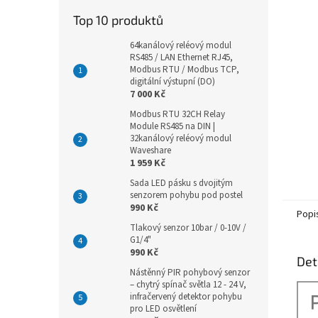
Top 10 produktů
64kanálový reléový modul
RS485 / LAN Ethernet RJ45,
Modbus RTU / Modbus TCP,
digitální výstupní (DO)
7 000 Kč
Modbus RTU 32CH Relay
Module RS485 na DIN |
32kanálový reléový modul
Waveshare
1 959 Kč
Sada LED pásku s dvojitým
senzorem pohybu pod postel
990 Kč
Popi
Tlakový senzor 10bar / 0-10V /
G1/4"
990 Kč
Det
Nástěnný PIR pohybový senzor
– chytrý spínač světla 12 - 24 V,
infračervený detektor pohybu
pro LED osvětlení