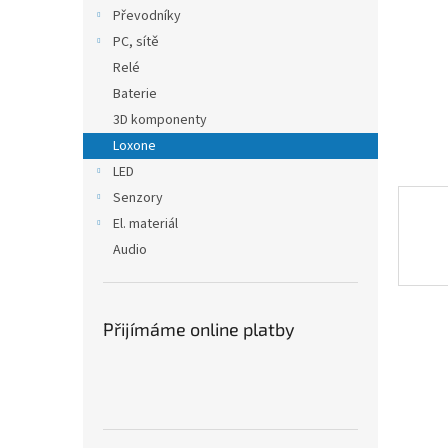
n
Převodníky
e
PC, sítě
l
Relé
Baterie
3D komponenty
Loxone
LED
Senzory
El. materiál
Audio
Přijímáme online platby