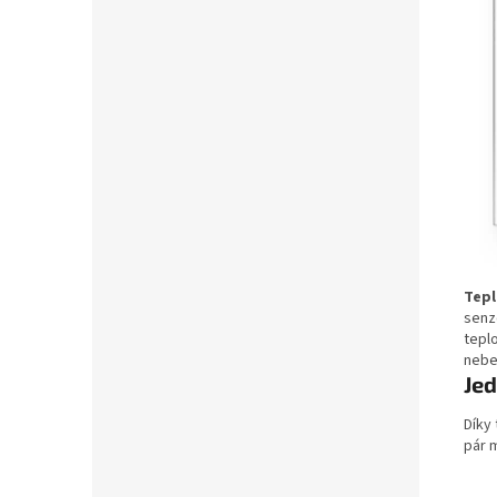
Tepl
senz
teplo
nebe
Je
Díky
pár m