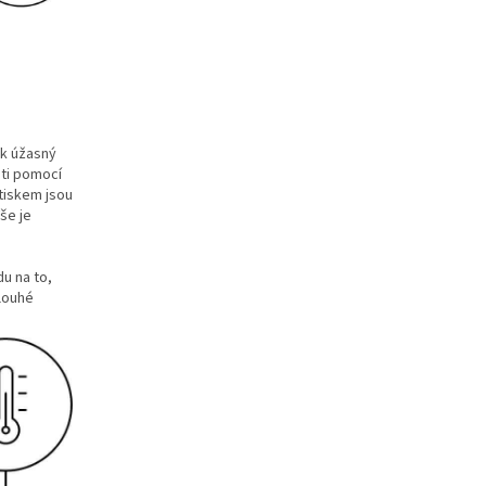
ak úžasný
sti pomocí
tiskem jsou
še je
du na to,
dlouhé