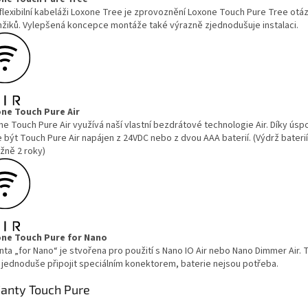
 flexibilní kabeláži Loxone Tree je zprovoznění Loxone Touch Pure Tree otá
žiků. Vylepšená koncepce montáže také výrazně zjednodušuje instalaci.
ne Touch Pure Air
e Touch Pure Air využívá naší vlastní bezdrátové technologie Air. Díky úsp
být Touch Pure Air napájen z 24VDC nebo z dvou AAA baterií. (Výdrž baterií
ižně 2 roky)
ne Touch Pure for Nano
nta „for Nano“ je stvořena pro použití s Nano IO Air nebo Nano Dimmer Air.
í jednoduše připojit speciálním konektorem, baterie nejsou potřeba.
ianty Touch Pure