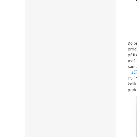
Do p
prod
pěti
ovlád
samo
Tlač
PS: P
koli
podr