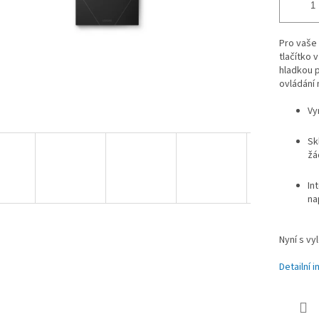
Pro vaše 
tlačítko 
hladkou p
ovládání 
Vy
Sk
žá
In
na
Nyní s vy
Detailní 