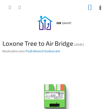
Přejít
NÁKUP
na
obsah
KOŠÍK
Loxone Tree to Air Bridge
100451
Průměrné
Neohodnoceno
Podrobnosti hodnocení
hodnocení
produktu
je
0,0
z
5
hvězdiček.