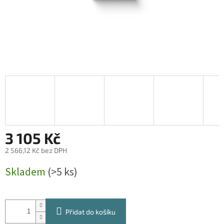
3 105 Kč
2 566,12 Kč bez DPH
Měrná
Skladem
(>5 ks)
cena:
Přidat do košíku