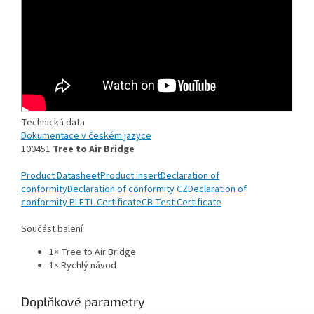
Technická data
Dokumentace v českém jazyce
100451
Tree to Air Bridge
Product Datasheet
Product insert
Declaration of
conformity
Declaration of conformity CZ
Declaration of
conformity PL
ETL Certificate
CB Test Certificate
Součást balení
1× Tree to Air Bridge
1× Rychlý návod
Doplňkové parametry