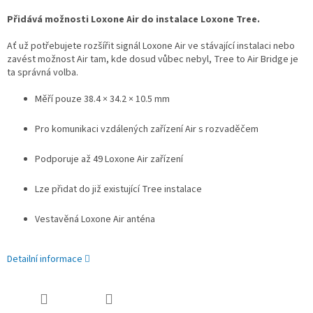
Přidává možnosti Loxone Air do instalace Loxone Tree.
Ať už potřebujete rozšířit signál Loxone Air ve stávající instalaci nebo
zavést možnost Air tam, kde dosud vůbec nebyl, Tree to Air Bridge je
ta správná volba.
Měří pouze 38.4 × 34.2 × 10.5 mm
Pro komunikaci vzdálených zařízení Air s rozvaděčem
Podporuje až 49 Loxone Air zařízení
Lze přidat do již existující Tree instalace
Vestavěná Loxone Air anténa
Detailní informace