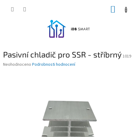
Přejít
NÁKUP
na
obsah
KOŠÍK
Pasivní chladič pro SSR - stříbrný
1019
Průměrné
Neohodnoceno
Podrobnosti hodnocení
hodnocení
produktu
je
0,0
z
5
hvězdiček.