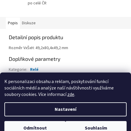
po celé ČR
Popis
Diskuze
Detailní popis produktu
Rozměr VxŠxH: 49,2x80,4x49,2 mm
Doplňkové parametry
Kategorie
:
Relé
EAN
:
8596698990980
K personalizaci obsahu a reklam, poskytování funkcí
sociálních médií a analýze naší návštěvnosti využíváme
Z
soubory cookies. Více informací
zde
.
á
Vytvořil Shoptet
p
Nastavení
a
t
Copyright 2026
iDB SMART
. Všechna práva vyhrazena.
Upravit
í
Odmítnout
Souhlasím
nastavení cookies