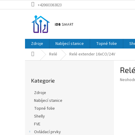
Přejít
+420603363823
na
obsah
Zdroje
Nabíjecí stanice
Topné folie
She
Domů
Relé
Relé extender 16xCO/24V
P
Rel
o
Přeskočit
s
Průměr
Neohod
Kategorie
kategorie
t
hodnoce
r
produkt
Zdroje
a
je
Nabíjecí stanice
0,0
n
z
Topné folie
n
5
í
Shelly
hvězdič
p
FVE
a
Ovládací prvky