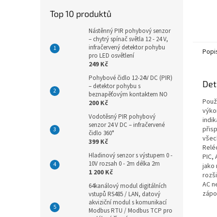
Top 10 produktů
Nástěnný PIR pohybový senzor
– chytrý spínač světla 12 - 24 V,
infračervený detektor pohybu
Popi
pro LED osvětlení
249 Kč
Pohybové čidlo 12-24V DC (PIR)
Det
– detektor pohybu s
beznapěťovým kontaktem NO
Použi
200 Kč
výko
Vodotěsný PIR pohybový
indik
senzor 24 V DC – infračervené
přis
čidlo 360°
všec
399 Kč
Reléo
Hladinový senzor s výstupem 0 -
PIC, 
10V rozsah 0 - 2m délka 2m
jako
1 200 Kč
rozši
AC n
64kanálový modul digitálních
zápo
vstupů RS485 / LAN, datový
akviziční modul s komunikací
Modbus RTU / Modbus TCP pro