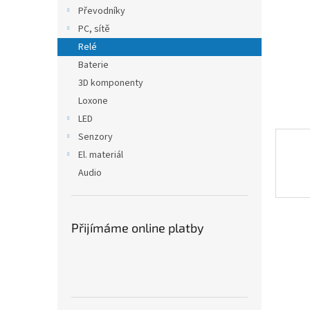
n
Převodníky
e
PC, sítě
l
Relé
Baterie
3D komponenty
Loxone
LED
Senzory
El. materiál
Audio
Přijímáme online platby