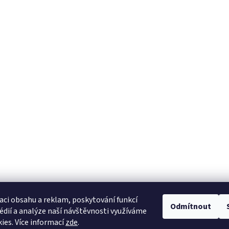
aci obsahu a reklam, poskytování funkcí
Odmítnout
édií a analýze naší návštěvnosti využíváme
ies. Více informací
zde
.