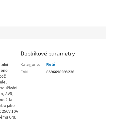
Doplňkové parametry
bilní
Kategorie
:
Relé
aveno
EAN
:
8596698993226
 což
ele,
používání.
no, AVR,
použita
ebo jako
: 250V 10A
stému GND: