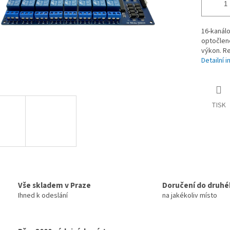
16-kanál
optočlene
výkon. Re
Detailní 
TISK
Vše skladem v Praze
Doručení do druhé
Ihned k odeslání
na jakékoliv místo