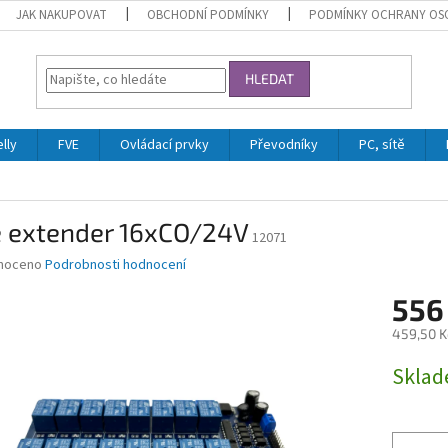
JAK NAKUPOVAT
OBCHODNÍ PODMÍNKY
PODMÍNKY OCHRANY OS
HLEDAT
lly
FVE
Ovládací prvky
Převodníky
PC, sítě
é extender 16xCO/24V
12071
né
noceno
Podrobnosti hodnocení
ní
556
u
459,50 K
Měrná
Skla
cena:
ek.