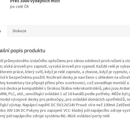
Přes 3000 výdejních míst
po celé ČR
s
Diskuze
ailní popis produktu
tí průmyslového izolačního optočlenu pro silnou odolnost proti rušení a sta
n; nízká úroveň pro zapnutí, vysoká úroveň pro vypnutí. Každé relé je vyb
átorem práce, který svítí, když je relé zapnuto, a zhasne, když je vypnuto,
pívá k bezpečnému použití. Rozhraní desky je navrženo s ohledem na uživat
hny konektory lze připojit přímo přes svorkovnici, což usnadňuje montáž a 
vá deska je kompatibilní s širokou škálou mikrokontrolérů, jako jsou Ardui
ARM, PLC, atd., umožňující ovládání 1 až 16 kanálů podle potřeby. Může být 
 modul vývojové desky pro jednočipy, pro ovládání domácích spotřebičů, n
řující výstup. Napájecí napětí: DC 5V/12V/24V Proud: více než 100mA Zatížení
ebo 30V 10A DC Pokyny pro zapojení: VCC: kladný pól napájecího zdroje sy
rný pól napájecího zdroje systému IN1–IN16: ovládací porty relé