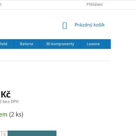
OBNÍCH ÚDAJŮ
Přihlášení
NÁKUPNÍ
Prázdný košík
KOŠÍK
Relé
Baterie
3D komponenty
Loxone
LED
Se
 Kč
č bez DPH
dem
(2 ks)