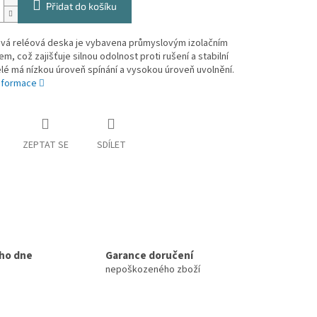
Přidat do košíku
ová reléová deska je vybavena průmyslovým izolačním
m, což zajišťuje silnou odolnost proti rušení a stabilní
lé má nízkou úroveň spínání a vysokou úroveň uvolnění.
informace
ZEPTAT SE
SDÍLET
ho dne
Garance doručení
nepoškozeného zboží