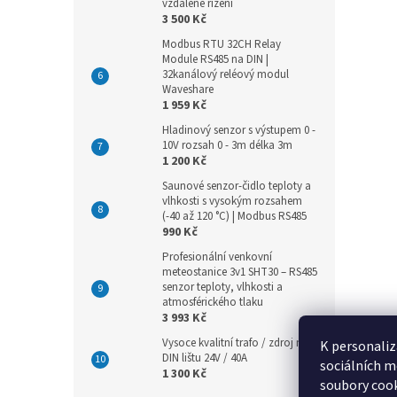
vzdálené řízení
3 500 Kč
Modbus RTU 32CH Relay
Module RS485 na DIN |
32kanálový reléový modul
Waveshare
1 959 Kč
Hladinový senzor s výstupem 0 -
10V rozsah 0 - 3m délka 3m
1 200 Kč
Saunové senzor-čidlo teploty a
vlhkosti s vysokým rozsahem
(-40 až 120 °C) | Modbus RS485
990 Kč
Profesionální venkovní
meteostanice 3v1 SHT30 – RS485
senzor teploty, vlhkosti a
atmosférického tlaku
3 993 Kč
Vysoce kvalitní trafo / zdroj na
K personaliz
DIN lištu 24V / 40A
sociálních m
1 300 Kč
soubory cook