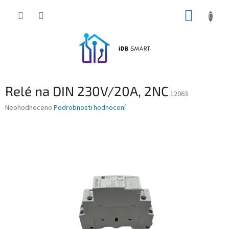
Přejít
NÁKUP
na
obsah
KOŠÍK
Relé na DIN 230V/20A, 2NC
12063
Průměrné
Neohodnoceno
Podrobnosti hodnocení
hodnocení
produktu
je
0,0
z
5
hvězdiček.