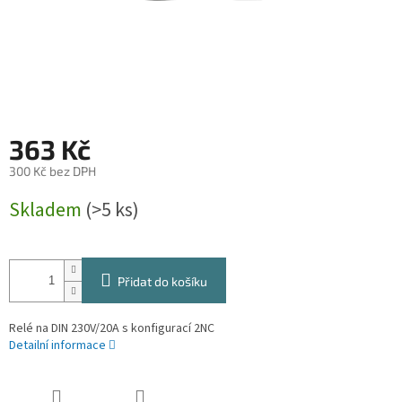
363 Kč
300 Kč bez DPH
Měrná
Skladem
(>5 ks)
cena:
Přidat do košíku
Relé na DIN 230V/20A s konfigurací 2NC
Detailní informace