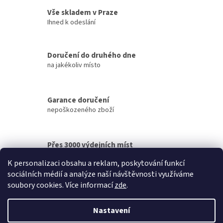
v
a
Vše skladem v Praze
á
c
n
Ihned k odeslání
í
í
p
r
v
Doručení do druhého dne
k
na jakékoliv místo
y
v
ý
p
Garance doručení
i
nepoškozeného zboží
s
u
Přes 3000 výdejních míst
po celé ČR
K personalizaci obsahu a reklam, poskytování funkcí
sociálních médií a analýze naší návštěvnosti využíváme
Z
soubory cookies. Více informací
zde
.
á
Vytvořil Shoptet
p
Nastavení
a