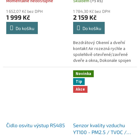
Momentálně nedostupné
Skladem
(>5 ks)
1 652,07 Kč bez DPH
1 784,30 Kč bez DPH
1 999 Kč
2 159 Kč
Do košíku
Do košíku
Bezdrátový Okenní a dveřní
kontakt Air rozezná rychle a
spolehlivě otevřené/zavřené
dveře a okna, Dokonale spojen
s chytrým domem od Loxone
přinese více pohodlí,
Novinka
bezpečnosti a...
Tip
Akce
Čidlo osvitu výstup RS485
Senzor kvality vzduchu
YT100 - PM2.5 / TVOC /
formaldehyd (HCHO) / CO₂