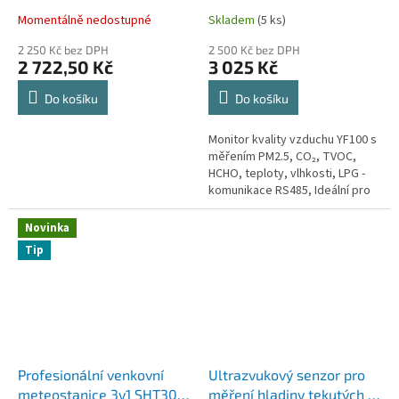
/ teplota / vlhkost / LPG -
Momentálně nedostupné
Skladem
(5 ks)
komunikace RS485
2 250 Kč bez DPH
2 500 Kč bez DPH
2 722,50 Kč
3 025 Kč
Do košíku
Do košíku
Monitor kvality vzduchu YF100 s
měřením PM2.5, CO₂, TVOC,
HCHO, teploty, vlhkosti, LPG -
komunikace RS485, Ideální pro
Smart Building.
Novinka
Tip
Profesionální venkovní
Ultrazvukový senzor pro
meteostanice 3v1 SHT30 –
měření hladiny tekutých a