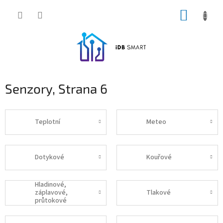
Přejít
NÁKUP
na
obsah
KOŠÍK
Senzory
, Strana 6
Teplotní
Meteo
Dotykové
Kouřové
Hladinové,
záplavové,
Tlakové
průtokové