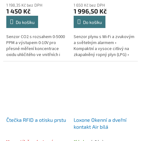
1 198,35 Kč bez DPH
1 650 Kč bez DPH
1 450 Kč
1 996,50 Kč
Do košíku
Do košíku
Senzor CO2 s rozsahem 0-5000
Senzor plynu s Wi-Fi a zvukovým
PPM a výstupem 0-10V pro
a světelným alarmem •
přesné měření koncentrace
Kompaktní a vysoce citlivý na
oxidu uhličitého ve vnitřních i
zkapalněný ropný plyn (LPG) •
venkovních prostředích.
Zvukový a světelný alarm •
Snadné ovládání
prostřednictvím...
Čtečka RFID a otisku prstu
Loxone Okenní a dveřní
kontakt Air bílá