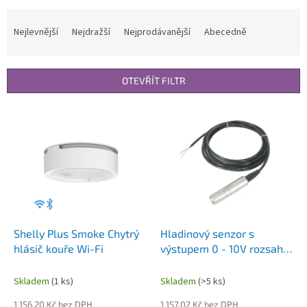
Ř
a
Nejlevnější
Nejdražší
Nejprodávanější
Abecedně
z
e
n
OTEVŘÍT FILTR
í
p
V
r
ý
o
p
d
i
u
s
k
p
t
r
ů
o
d
Shelly Plus Smoke Chytrý
Hladinový senzor s
u
hlásič kouře Wi-Fi
výstupem 0 - 10V rozsah 0
k
- 10m délka 10m
t
Skladem
(1 ks)
Skladem
(>5 ks)
ů
1 156,20 Kč bez DPH
1 157,02 Kč bez DPH