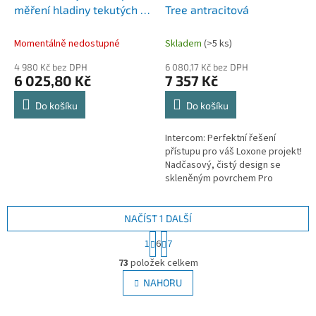
měření hladiny tekutých a
Tree antracitová
sypkých materiálů výstup
4 - 20mA
Momentálně nedostupné
Skladem
(>5 ks)
4 980 Kč bez DPH
6 080,17 Kč bez DPH
6 025,80 Kč
7 357 Kč
Do košíku
Do košíku
Intercom: Perfektní řešení
přístupu pro váš Loxone projekt!
Nadčasový, čistý design se
skleněným povrchem Pro
Miniserver, Miniserver Go a
Miniserver Compact Ultra
kompaktní...
NAČÍST 1 DALŠÍ
S
1
6
7
t
O
r
73
položek celkem
v
á
l
NAHORU
n
á
k
d
o