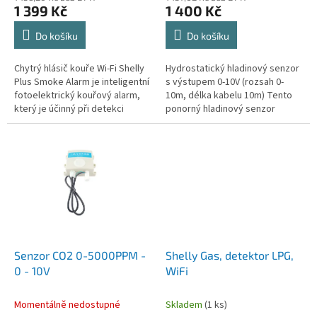
1 399 Kč
1 400 Kč
Do košíku
Do košíku
Chytrý hlásič kouře Wi-Fi Shelly
Hydrostatický hladinový senzor
Plus Smoke Alarm je inteligentní
s výstupem 0-10V (rozsah 0-
fotoelektrický kouřový alarm,
10m, délka kabelu 10m) Tento
který je účinný při detekci
ponorný hladinový senzor
pomalých požárů, které doutnají
QDY30A je ideálním řešením pro
několik hodin, než...
přesné měření hladiny kapalin...
Senzor CO2 0-5000PPM -
Shelly Gas, detektor LPG,
0 - 10V
WiFi
Momentálně nedostupné
Skladem
(1 ks)