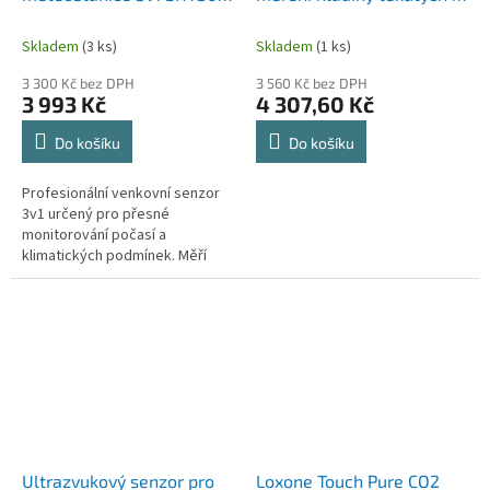
RS485 senzor teploty,
sypkých materiálů výstup
vlhkosti a atmosférického
RS485 (Acat Co.)
Skladem
(3 ks)
Skladem
(1 ks)
tlaku
3 300 Kč bez DPH
3 560 Kč bez DPH
3 993 Kč
4 307,60 Kč
Do košíku
Do košíku
Profesionální venkovní senzor
3v1 určený pro přesné
monitorování počasí a
klimatických podmínek. Měří
teplotu vzduchu, relativní
vlhkost a atmosférický tlak a
díky rozhraní...
Ultrazvukový senzor pro
Loxone Touch Pure CO2