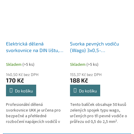
Elektrická dělená
Svorka pevných vodiču
svorkovnice na DIN lištu,
(Wago) 3x0,5-
rozbočovací spojovací
2,5mm2/Zelené (50ks)
krabice pro napájecí
Skladem
(>5 ks)
Skladem
(>5 ks)
vodiče, elektrický konektor
140,50 Kč bez DPH
155,37 Kč bez DPH
UKK160A.
170 Kč
188 Kč
Do košíku
Do košíku
Profesionální dělená
Tento balíček obsahuje 50 kusů
svorkovnice UKK je určena pro
zelených spojek typu wago,
bezpečné a přehledné
určených pro tři pevné vodiče o
rozbočení napájecích vodičů v
průřezu od 0,5 do 2,5 mm².
rozvaděčích. Montáž na
Spojky jsou ideální pro rychlé a
standardní DIN lištu umožňuje
bezpečné spojení vodičů bez...