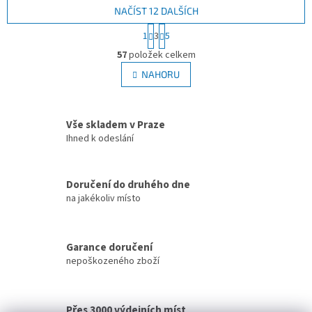
rychlou instalaci a...
NAČÍST 12 DALŠÍCH
S
1
3
5
t
O
r
57
položek celkem
v
á
l
NAHORU
n
á
k
d
o
v
a
Vše skladem v Praze
á
c
n
Ihned k odeslání
í
í
p
r
v
Doručení do druhého dne
k
na jakékoliv místo
y
v
ý
p
Garance doručení
i
nepoškozeného zboží
s
u
Přes 3000 výdejních míst