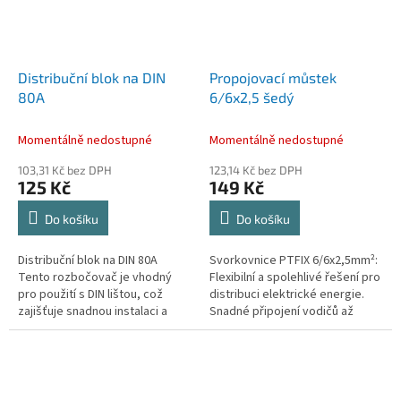
Distribuční blok na DIN
Propojovací můstek
80A
6/6x2,5 šedý
Momentálně nedostupné
Momentálně nedostupné
103,31 Kč bez DPH
123,14 Kč bez DPH
125 Kč
149 Kč
Do košíku
Do košíku
Distribuční blok na DIN 80A
Svorkovnice PTFIX 6/6x2,5mm²:
Tento rozbočovač je vhodný
Flexibilní a spolehlivé řešení pro
pro použití s DIN lištou, což
distribuci elektrické energie.
zajišťuje snadnou instalaci a
Snadné připojení vodičů až
pevné uchycení. Je kompatibilní
2,5mm² díky technologii Push-in.
s proudem až 80A, což...
Kompaktní design,...