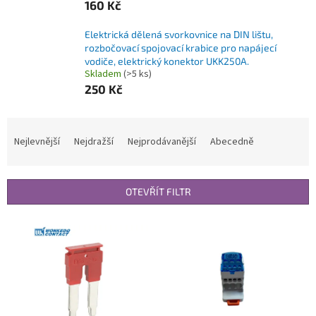
160 Kč
Elektrická dělená svorkovnice na DIN lištu,
rozbočovací spojovací krabice pro napájecí
vodiče, elektrický konektor UKK250A.
Skladem
(>5 ks)
250 Kč
Ř
a
Nejlevnější
Nejdražší
Nejprodávanější
Abecedně
z
e
n
OTEVŘÍT FILTR
í
p
V
r
ý
o
p
d
i
u
s
k
p
t