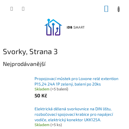
Přejít
NÁKUP
na
obsah
KOŠÍK
Svorky
, Strana 3
Nejprodávanější
Propojovací můstek pro Loxone relé extention
P15,24 24A 1P zelený, balení po 20ks
Skladem
(>5 balení)
50 Kč
Elektrická dělená svorkovnice na DIN lištu,
rozbočovací spojovací krabice pro napájecí
vodiče, elektrický konektor UKK125A.
Skladem
(>5 ks)