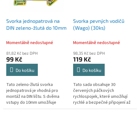
Svorka jednopatrová na
Svorka pevných vodičů
DIN zeleno-žlutá do 10mm
(Wago) (30ks)
Momentálně nedostupné
Momentálně nedostupné
81,82 Kč bez DPH
98,35 Kč bez DPH
99 Kč
119 Kč
Do košíku
Do košíku
Tato zeleno-žlutá svorka
Tato sada obsahuje 30
jednopatrová je vhodná pro
červených páčkových
montáž na DIN lištu. S dvěma
rychlospojek, které umožňují
vstupy do 10mm umožňuje
rychlé a bezpečné připojení až
snadnou a spolehlivou připojení
tří kabelů bez nutnosti použití
kabelů. Svorka je vyrobena z
nářadí. Spojky jsou vyrobeny z
kvalitního...
odolného ABS...