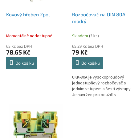
r
ů
o
d
Kovový hřeben 2pol
Rozbočovač na DIN 80A
u
modrý
k
t
Momentálně nedostupné
Skladem
(3 ks)
ů
65 Kč bez DPH
65,29 Kč bez DPH
78,65 Kč
79 Kč
Do košíku
Do košíku
UKK-80A je vysokoproudový
jednostupňový rozbočovač s
jedním vstupem a šesti výstupy.
Je navržen pro použití v
domácnostech i průmyslu. Jeho
robustní konstrukce a průhledný
kryt...