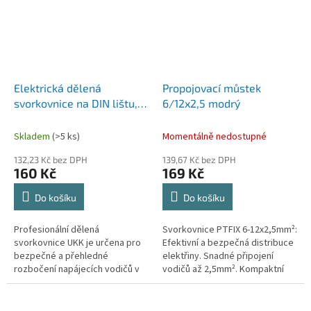
Elektrická dělená
Propojovací můstek
svorkovnice na DIN lištu,
6/12x2,5 modrý
rozbočovací spojovací
krabice pro napájecí
Skladem
(>5 ks)
Momentálně nedostupné
vodiče, elektrický konektor
132,23 Kč bez DPH
139,67 Kč bez DPH
UKK125A.
160 Kč
169 Kč
Do košíku
Do košíku
Profesionální dělená
Svorkovnice PTFIX 6-12x2,5mm²:
svorkovnice UKK je určena pro
Efektivní a bezpečná distribuce
bezpečné a přehledné
elektřiny. Snadné připojení
rozbočení napájecích vodičů v
vodičů až 2,5mm². Kompaktní
rozvaděčích. Montáž na
design a montáž na DIN lištu.
standardní DIN lištu umožňuje
rychlou instalaci a...