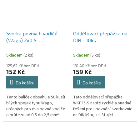
Svorka pevných vodičů
Oddělovací přepážka na
(Wago) 2x0,5-
DIN - 10ks
2,5mm2/Bílé (50ks)
Skladem
(2 ks)
Skladem
(5 ks)
125,62 Kč bez DPH
131,40 Kč bez DPH
152 Kč
159 Kč
Do košíku
Do košíku
Tento balíček obsahuje 50 kusů
Tato oddělovací přepážka
bílých spojek typu Wago,
WKF35-S nabízí rychlé a snadné
určených pro dva pevné vodiče
řešení pro upevnění svorkovnic
o průřezu od 0,5 do 2,5 mm².
na DIN lištu, zajišťující
Spojky jsou ideální pro rychlé a
spolehlivost a trvanlivost díky
bezpečné spojení vodičů bez...
vysoce kvalitnímu materiálu....