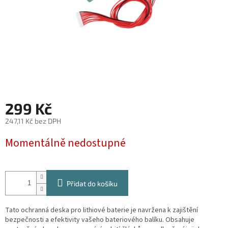
299 Kč
247,11 Kč bez DPH
Měrná
Momentálně nedostupné
cena:
Přidat do košíku
Tato ochranná deska pro lithiové baterie je navržena k zajištění
bezpečnosti a efektivity vašeho bateriového balíku. Obsahuje