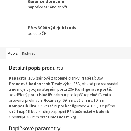
Garance doručení
nepoškozeného zboží
Přes 3000 výdejních míst
po celé ČR
Popis
Diskuze
Detailní popis produktu
Kapacita:
10S (sériově zapojené články)
Napětí:
36V
Proudové hodnocení:
Trvalý výboj 35A, obvod pro vyrovnání
umožňuje výboj na stejném portu 20A
Konfigurace portů:
Rozdělený port
Chladič:
Zahrnut pro lepší tepelné řízení a
prevenci přehřívání
Rozměry:
69mm x 51.5mm x 10mm
Kompatibilita:
Univerzální pro konfigurace 4-10S, lze přímo
snížit napětí bez změny zapojení
Příslušenství v balení:
Obsahuje 400mm drát
Hmotnost:
52g
Doplňkové parametry