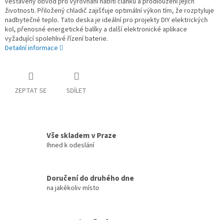
vestavěný obvod pro vyrovnání nabití článků a prodloužení jejich
životnosti. Přiložený chladič zajišťuje optimální výkon tím, že rozptyluje
nadbytečné teplo. Tato deska je ideální pro projekty DIY elektrických
kol, přenosné energetické balíky a další elektronické aplikace
vyžadující spolehlivé řízení baterie.
Detailní informace
ZEPTAT SE
SDÍLET
Vše skladem v Praze
Ihned k odeslání
Doručení do druhého dne
na jakékoliv místo