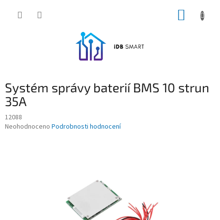
Přejít
NÁKUP
na
obsah
KOŠÍK
Systém správy baterií BMS 10 strun
35A
12088
Průměrné
Neohodnoceno
Podrobnosti hodnocení
hodnocení
produktu
je
0,0
z
5
hvězdiček.