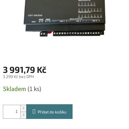
3 991,79 Kč
3 299 Kč bez DPH
Měrná
Skladem
(1 ks)
cena:
Přidat do košíku