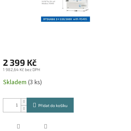
2 399 Kč
1 982,64 Kč bez DPH
Měrná
Skladem
(3 ks)
cena:
Přidat do košíku