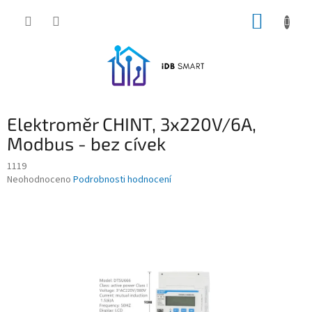
Přejít
NÁKUP
na
obsah
KOŠÍK
Elektroměr CHINT, 3x220V/6A,
Modbus - bez cívek
1119
Průměrné
Neohodnoceno
Podrobnosti hodnocení
hodnocení
produktu
je
0,0
z
5
hvězdiček.