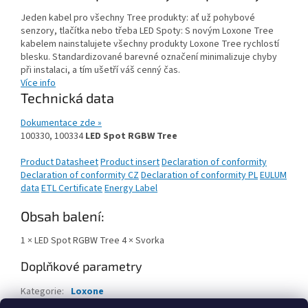
Jeden kabel pro všechny Tree produkty: ať už pohybové
senzory, tlačítka nebo třeba LED Spoty: S novým Loxone Tree
kabelem nainstalujete všechny produkty Loxone Tree rychlostí
blesku. Standardizované barevné označení minimalizuje chyby
při instalaci, a tím ušetří váš cenný čas.
Více info
Technická data
Dokumentace zde »
100330, 100334
LED Spot RGBW Tree
Product Datasheet
Product insert
Declaration of conformity
Declaration of conformity CZ
Declaration of conformity PL
EULUM
data
ETL Certificate
Energy Label
Obsah balení:
1 × LED Spot RGBW Tree 4 × Svorka
Doplňkové parametry
Kategorie
:
Loxone