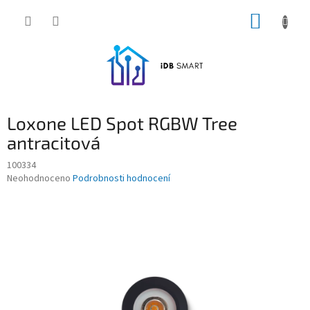
Přejít
NÁKUP
na
obsah
KOŠÍK
Loxone LED Spot RGBW Tree
antracitová
100334
Průměrné
Neohodnoceno
Podrobnosti hodnocení
hodnocení
produktu
je
0,0
z
5
hvězdiček.