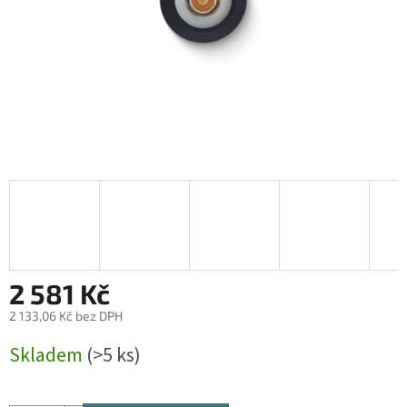
2 581 Kč
2 133,06 Kč bez DPH
Měrná
Skladem
(>5 ks)
cena: