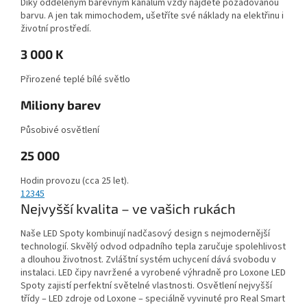
Díky odděleným barevným kanálům vždy najdete požadovanou
barvu. A jen tak mimochodem, ušetříte své náklady na elektřinu i
životní prostředí.
3 000 K
Přirozené teplé bílé světlo
Miliony barev
Působivé osvětlení
25 000
Hodin provozu (cca 25 let).
1
2
3
4
5
Nejvyšší kvalita – ve vašich rukách
Naše LED Spoty kombinují nadčasový design s nejmodernější
technologií. Skvělý odvod odpadního tepla zaručuje spolehlivost
a dlouhou životnost. Zvláštní systém uchycení dává svobodu v
instalaci. LED čipy navržené a vyrobené výhradně pro Loxone LED
Spoty zajistí perfektní světelné vlastnosti. Osvětlení nejvyšší
třídy – LED zdroje od Loxone – speciálně vyvinuté pro Real Smart