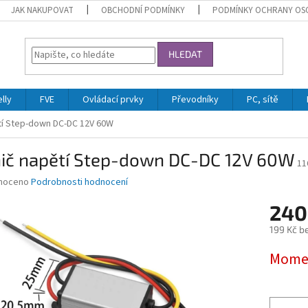
JAK NAKUPOVAT
OBCHODNÍ PODMÍNKY
PODMÍNKY OCHRANY OS
HLEDAT
lly
FVE
Ovládací prvky
Převodníky
PC, sítě
tí Step-down DC-DC 12V 60W
ič napětí Step-down DC-DC 12V 60W
11
né
noceno
Podrobnosti hodnocení
ní
240
u
199 Kč b
Měrná
Momen
cena:
ek.