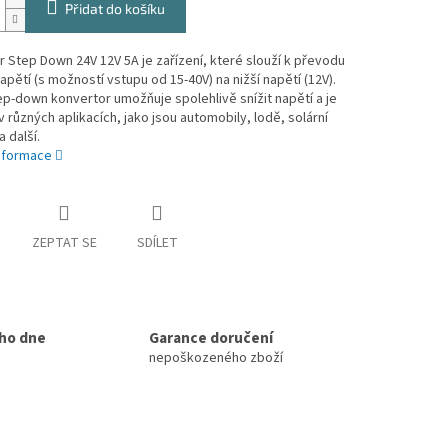
Přidat do košíku
 Step Down 24V 12V 5A je zařízení, které slouží k převodu
apětí (s možností vstupu od 15-40V) na nižší napětí (12V).
p-down konvertor umožňuje spolehlivě snížit napětí a je
v různých aplikacích, jako jsou automobily, lodě, solární
 další.
informace
ZEPTAT SE
SDÍLET
ho dne
Garance doručení
nepoškozeného zboží