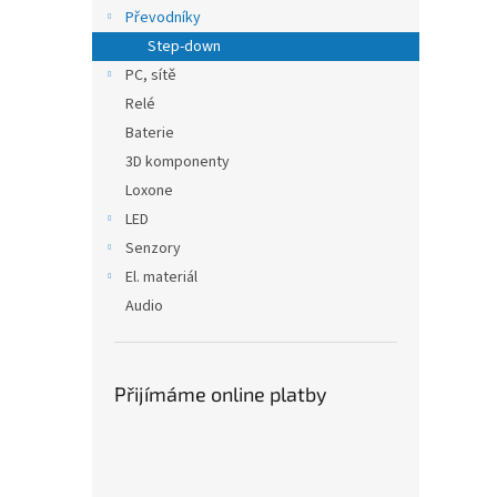
n
Převodníky
e
Step-down
l
PC, sítě
Relé
Baterie
3D komponenty
Loxone
LED
Senzory
El. materiál
Audio
Přijímáme online platby