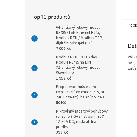
Top 10 produktů
Popi
64kanálový reléový modul
RS485 / LAN Ethernet RJ45,
Modbus RTU / Modbus TCP,
digitální výstupní (DO)
Det
7 000 Kč
Vstup
Modbus RTU 32CH Relay
Module RS485 na DIN |
5A (
32kanálový reléový modul
zatíž
Waveshare
1 959 Kč
Propojovací můstek pro
Loxone relé extention P15,24
24A 1P zelený, balení po 20ks
50 Kč
Mikrovlnný radarový pohybový
senzor 5.8 GHz – stropní, 360°,
12–36 V DC, nastavitelná
prodleva
399 Kč