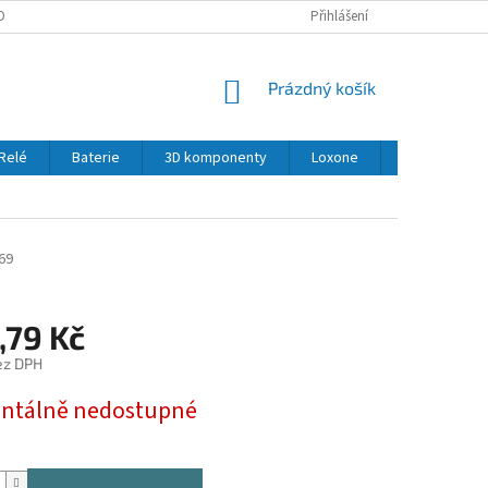
OBNÍCH ÚDAJŮ
Přihlášení
NÁKUPNÍ
Prázdný košík
KOŠÍK
Relé
Baterie
3D komponenty
Loxone
LED
Se
69
,79 Kč
ez DPH
tálně nedostupné