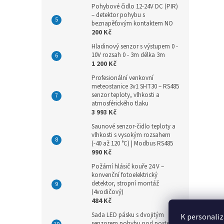
Pohybové čidlo 12-24V DC (PIR)
– detektor pohybu s
beznapěťovým kontaktem NO
200 Kč
Hladinový senzor s výstupem 0 -
10V rozsah 0 - 3m délka 3m
1 200 Kč
Profesionální venkovní
meteostanice 3v1 SHT30 – RS485
senzor teploty, vlhkosti a
atmosférického tlaku
3 993 Kč
Saunové senzor-čidlo teploty a
vlhkosti s vysokým rozsahem
(-40 až 120 °C) | Modbus RS485
990 Kč
Požární hlásič kouře 24 V –
konvenční fotoelektrický
detektor, stropní montáž
(4vodičový)
484 Kč
Sada LED pásku s dvojitým
K personaliz
senzorem pohybu pod postel