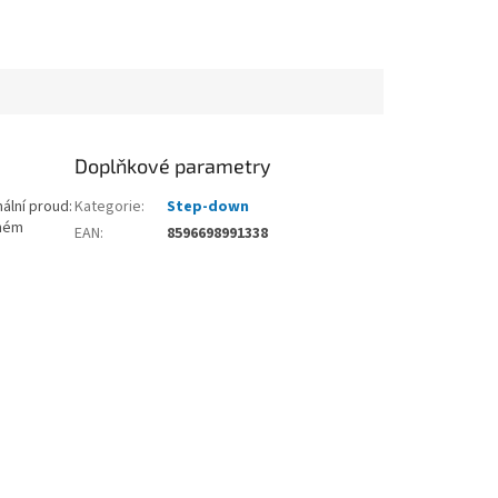
Doplňkové parametry
ální proud:
Kategorie
:
Step-down
lném
EAN
:
8596698991338