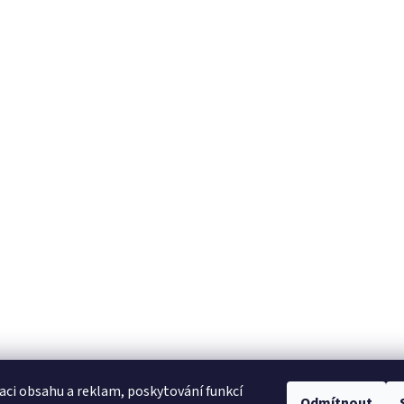
aci obsahu a reklam, poskytování funkcí
Odmítnout