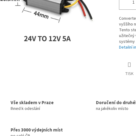
Converter
vyššího n
Tento ste
užitečný 
systémy a
Detailní 
TISK
Vše skladem v Praze
Doručení do druhé
Ihned k odeslání
na jakékoliv místo
Přes 3000 výdejních míst
po celé ČR