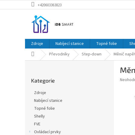
Přejít
+420603363823
na
obsah
Zdroje
Nabíjecí stanice
Topné folie
She
Domů
Převodníky
Step-down
Měnič napě
P
Měn
o
Přeskočit
s
Průměr
Neohod
Kategorie
kategorie
t
hodnoce
r
produkt
Zdroje
a
je
Nabíjecí stanice
0,0
n
z
Topné folie
n
5
í
Shelly
hvězdič
p
FVE
a
Ovládací prvky