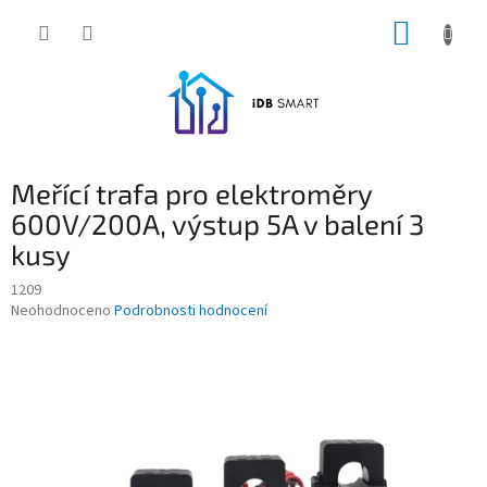
Přejít
NÁKUP
na
obsah
KOŠÍK
Meřící trafa pro elektroměry
600V/200A, výstup 5A v balení 3
kusy
1209
Průměrné
Neohodnoceno
Podrobnosti hodnocení
hodnocení
produktu
je
0,0
z
5
hvězdiček.