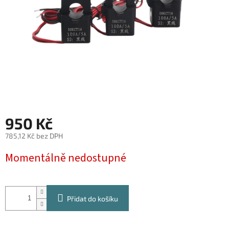
950 Kč
785,12 Kč bez DPH
Měrná
Momentálně nedostupné
cena:
Přidat do košíku