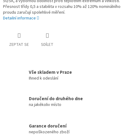
50/5A, a výbornou odolnost proti teplotním extrémům a vlhkosti.
Přesnost třídy 0,5 a stabilita v rozsahu 10% až 120% nominálního
proudu zaručují spolehlivé měření.
Detailní informace
ZEPTAT SE
SDÍLET
Vše skladem v Praze
Ihned k odeslání
Doručení do druhého dne
na jakékoliv místo
Garance doručení
nepoškozeného zboží