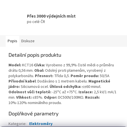
Přes 3000 výdejních míst
po celé ČR
Popis
Diskuze
Detailní popis produktu
Model:
KCT16
Cívka:
Vyrobeno z 99,9% čisté mědi o průměru
drátu 0,56 mm.
Obal:
Odolný proti plamenům, vyrobený z
polykarbonátu.
Přesnost:
Třída 0,5.
Poměr proudu:
50/5A
Přívodní kabel
: Dodáváno s 1 metrem kabelu.
Magnetické
jádro:
Siliciumová ocel.
Úhlová odchylka:
≤±60 minut.
Odolnost vůči teplotě:
-25°C až +75°C.
Izolace:
2,5 kV/1 mA/1
min.
Vlhkost:
≤85%.
Odpor:
DC500V/100MΩ.
Rozsah:
10%-120% nominálního proudu.
Doplňkové parametry
Kategorie
:
Elektroměry