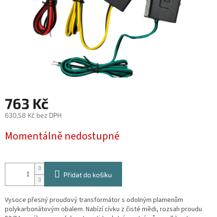
763 Kč
630,58 Kč bez DPH
Měrná
Momentálně nedostupné
cena:
Přidat do košíku
Vysoce přesný proudový transformátor s odolným plamenům
polykarbonátovým obalem. Nabízí cívku z čisté mědi, rozsah proudu