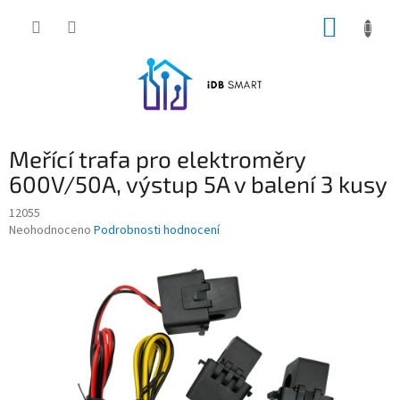
Přejít
NÁKUP
na
obsah
KOŠÍK
Meřící trafa pro elektroměry
600V/50A, výstup 5A v balení 3 kusy
12055
Průměrné
Neohodnoceno
Podrobnosti hodnocení
hodnocení
produktu
je
0,0
z
5
hvězdiček.