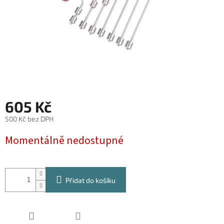
605 Kč
500 Kč bez DPH
Měrná
Momentálně nedostupné
cena:
Přidat do košíku