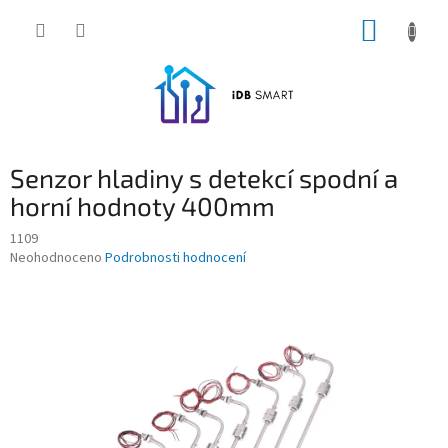
Přejít
NÁKUP
na
obsah
KOŠÍK
Senzor hladiny s detekcí spodní a
horní hodnoty 400mm
1109
Průměrné
Neohodnoceno
Podrobnosti hodnocení
hodnocení
produktu
je
0,0
z
5
hvězdiček.