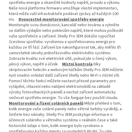
spotřebu energie a okamžité hodnoty napětí, proudu a výkonu.
Naše nová platforma firmwaru umožňuje vlastní implementaci,
která může vaší infrastruktuře podávat zprávy až každých 100
ms.
Dvoucestné monitorování spotřeby energie
Monitorujte svou domácnost, kancelář nebo továrnu a vyhněte
se dalším výdajům nebo poklesům napětí, které mohou poškodit
vaše spotřebiče a zařízení. Shelly Pro 3EM dokáže vypočítat
2cestnou spotřebu: vyrobenou a spotřebovanou energii pro
každou ze tří fází. Zařízení lze nakonfigurovat tak, aby měřilo tři
samostatné okruhy jednofázového elektrického systému.
Zobrazte kvalitu své elektrické sítě, pokud jde o činný výkon,
jalový výkon, napětí a účiník.
Místní kontrola
Díky
skriptovacím funkcím a webovým háčkům Shelly Pro 3EM můžete
nyní snadno ovládat další zařízení Shelly nebo Wi-Fi v místní síti.
Pomocí těchto funkcí můžete nastavit přesné parametry pro
vytápění, chlazení nebo nabíjení elektromobilů na základě
výroby fotovoltaických panelů a nechat zařízení automaticky
snižovat spotřebu energie. To vše funguje bez použití cloudu.
Monitorování a řízení solárních panelů
Mějte přehled o tom,
kolik energie vaše solární panely nebo větrné turbíny vyrábějí, a
šetřete bez námahy. Shelly Pro 3EM poskytuje informace o
účinnosti solárního a větrného systému v reálném čase a také
historické údaje o tom, kolik energie bylo vyrobeno a
spotřebováno každou minutu za posledních 60 dní. To vám