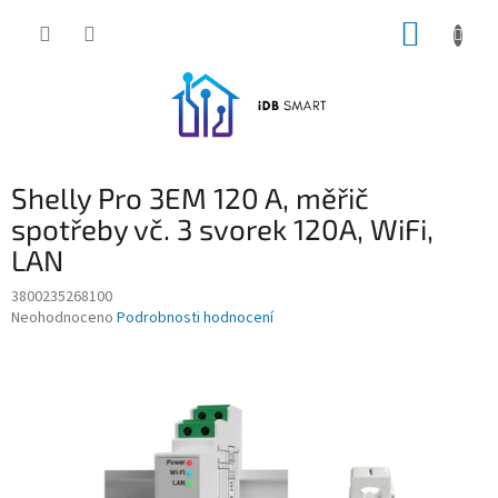
Přejít
NÁKUP
na
obsah
KOŠÍK
Shelly Pro 3EM 120 A, měřič
spotřeby vč. 3 svorek 120A, WiFi,
LAN
3800235268100
Průměrné
Neohodnoceno
Podrobnosti hodnocení
hodnocení
produktu
je
0,0
z
5
hvězdiček.