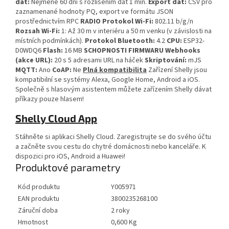
dat:
Nejméně 60 dní s rozlišením dat 1 min.
Export dat:
CSV pro
zaznamenané hodnoty PQ, export ve formátu JSON
prostřednictvím RPC
RADIO
Protokol Wi-Fi:
802.11 b/g/n
Rozsah Wi-Fi:
1: Až 30 m v interiéru a 50 m venku (v závislosti na
místních podmínkách).
Protokol Bluetooth:
4.2
CPU:
ESP32-
D0WDQ6
Flash:
16 MB
SCHOPNOSTI FIRMWARU
Webhooks
(akce URL):
20 s 5 adresami URL na háček
Skriptování:
mJS
MQTT:
Ano
CoAP:
Ne
Plná kompatibilita
Zařízení Shelly jsou
kompatibilní se systémy Alexa, Google Home, Android a iOS.
Společně s hlasovým asistentem můžete zařízením Shelly dávat
příkazy pouze hlasem!
Shelly Cloud App
Stáhněte si aplikaci Shelly Cloud. Zaregistrujte se do svého účtu
a začněte svou cestu do chytré domácnosti nebo kanceláře. K
dispozici pro iOS, Android a Huawei!
Produktové parametry
Kód produktu
Y005971
EAN produktu
3800235268100
Záruční doba
2 roky
Hmotnost
0,600 Kg