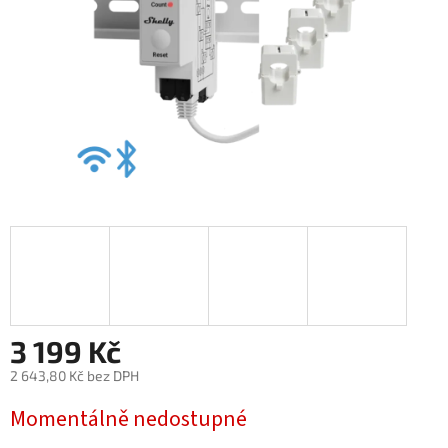
3 199 Kč
2 643,80 Kč bez DPH
Měrná
Momentálně nedostupné
cena: