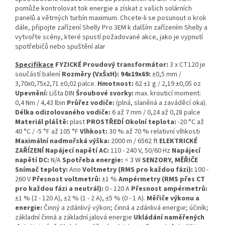
pomůže kontrolovat tok energie a získat z vašich solárních
panelů a větrných turbín maximum. Chcete-li se posunout o krok
dále, připojte zařízení Shelly Pro 3EM k dalším zařízením Shelly a
vytvořte scény, které spustí požadované akce, jako je vypnutí
spotřebičů nebo spuštění alar
Specifikace
FYZICKÉ
Proudový transformátor:
3 x CT120 je
součástí balení
Rozměry (VxŠxH): 94x19x69:
±0,5 mm /
3,70x0,75x2,71 ±0,02 palce.
Hmotnost:
62 ±1 g / 2,19 ±0,05 oz
Upevnění:
Lišta DIN
Šroubové svorky:
max. krouticí moment:
0,4 Nm / 4,43 lbin
Průřez vodiče:
(plná, slaněná a zaváděcí oka).
Délka odizolovaného vodiče:
6 až 7 mm / 0,24 až 0,28 palce
Materiál pláště:
plast
PROSTŘEDÍ
Okolní teplota:
-20 °C až
40 °C / -5 °F až 105 °F
Vlhkost:
30 % až 70 % relativní vlhkosti
Maximální nadmořská výška:
2000 m / 6562 ft
ELEKTRICKÉ
ZAŘÍZENÍ
Napájecí napětí AC:
110 - 240 V, 50/60 Hz
Napájecí
napětí DC:
N/A
Spotřeba energie:
< 3 W
SENZORY, MĚŘIČE
Snímač teploty:
Ano
Voltmetry (RMS pro každou fázi):
100 -
260 V
Přesnost voltmetrů:
±1 %
Ampérmetry (RMS přes CT
pro každou fázi a neutrál):
0 - 120 A
Přesnost ampérmetrů:
±1 % (2 - 120 A), ±2 % (1 - 2 A), ±5 % (0 - 1 A).
Měřiče výkonu a
energie:
Činný a zdánlivý výkon; činná a zdánlivá energie; účiník;
základní činná a základní jalová energie
Ukládání naměřených