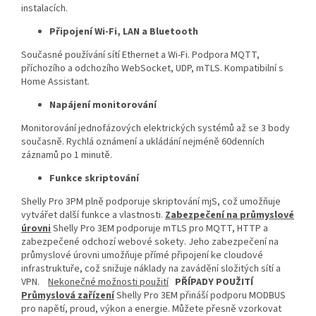
instalacích.
Připojení Wi-Fi, LAN a Bluetooth
Současné používání sítí Ethernet a Wi-Fi. Podpora MQTT,
příchozího a odchozího WebSocket, UDP, mTLS. Kompatibilní s
Home Assistant.
Napájení
monitorování
Monitorování jednofázových elektrických systémů až se 3 body
současně. Rychlá oznámení a ukládání nejméně 60denních
záznamů po 1 minutě.
Funkce skriptování
Shelly Pro 3PM plně podporuje skriptování mjS, což umožňuje
vytvářet další funkce a vlastnosti.
Zabezpečení na průmyslové
úrovni
Shelly Pro 3EM podporuje mTLS pro MQTT, HTTP a
zabezpečené odchozí webové sokety. Jeho zabezpečení na
průmyslové úrovni umožňuje přímé připojení ke cloudové
infrastruktuře, což snižuje náklady na zavádění složitých sítí a
VPN.
Nekonečné možnosti použití
PŘÍPADY POUŽITÍ
Průmyslová zařízení
Shelly Pro 3EM přináší podporu MODBUS
pro napětí, proud, výkon a energie. Můžete přesně vzorkovat