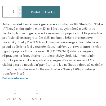
Přidat do košíku
Třífázový elektroměr nové generace s montáží na DIN Shelly Pro 3EM je
třífázový elektroměr s montáží na lištu DIN. Vylepšený o veškerou
flexibilitu firmwaru generace 2 a možnost připojení k síti LAN poskytuje
profesionálním integrátorům další možnosti řešení pro koncové
zákazníky. Shelly Pro 3EM hlásí kumulovanou energii i okamžité napětí,
proud a účiník na fázi v reálném čase. • Měření ve 4 kvadrantech s více
typy připojení • Třída přesnosti B (IEC 62053-21) aktivní energie •
Připraveno na fotovoltaiku • Detekce chyby sledu fází* (volitelně) •
Optická pulzní indikace spotřeby energie • Přesnost měření 1% •
Ukládá data do nevolatilní paměti, která lze načítat po dobu až 60 dnů v
1 minutových intervalech • Balení obsahuje 3 kusy 120A proudových
transformátorů
Detailní informace
ZEPTAT SE
SDÍLET