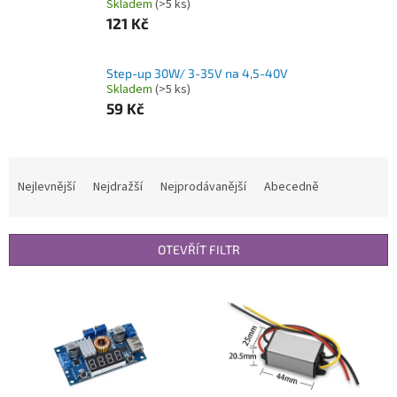
Skladem
(>5 ks)
121 Kč
Step-up 30W/ 3-35V na 4,5-40V
Skladem
(>5 ks)
59 Kč
Ř
a
Nejlevnější
Nejdražší
Nejprodávanější
Abecedně
z
e
n
OTEVŘÍT FILTR
í
p
V
r
ý
o
p
d
i
u
s
k
p