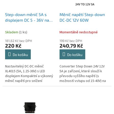
t
r
ů
o
d
Step-down měnič 5A s
Měnič napětí Step-down
u
displejem DC 5 - 36V na
DC-DC 12V 60W
k
1,25 - 32V
t
Skladem
(1 ks)
Momentálně nedostupné
ů
181,82 Kč bez DPH
199 Kč bez DPH
220 Kč
240,79 Kč
Do košíku
Do košíku
Nastavitelný DC-DC měnič
Converter Step Down 24V 12V
XL4015 (5A, 1.25-36V) s LED
5A je zařízení, které slouží k
displejem Kompaktní a výkonný
převodu vyššího napětí (s
měnič napětí pro snížení
možností vstupu od 15-40V) na
stejnosměrného napětí s
nižší napětí (12V). Tento step-
nastavitelným výstupem a LED
down konvertor umožňuje...
displejem pro...