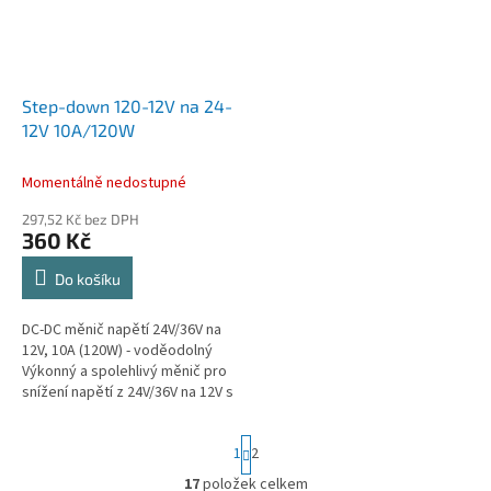
Step-down 120-12V na 24-
12V 10A/120W
Momentálně nedostupné
297,52 Kč bez DPH
360 Kč
Do košíku
DC-DC měnič napětí 24V/36V na
12V, 10A (120W) - voděodolný
Výkonný a spolehlivý měnič pro
snížení napětí z 24V/36V na 12V s
proudem až 10A, vhodný pro
automobily, lodě a další...
S
1
2
t
r
17
položek celkem