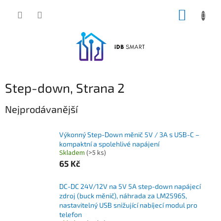
Přejít
NÁKUP
na
obsah
KOŠÍK
Step-down
, Strana 2
Nejprodávanější
Výkonný Step-Down měnič 5V / 3A s USB-C –
kompaktní a spolehlivé napájení
Skladem
(>5 ks)
65 Kč
DC-DC 24V/12V na 5V 5A step-down napájecí
zdroj (buck měnič), náhrada za LM2596S,
nastavitelný USB snižující nabíjecí modul pro
telefon