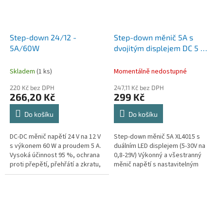
Step-down 24/12 -
Step-down měnič 5A s
5A/60W
dvojitým displejem DC 5 -
30V na 0,8 - 29V
Skladem
(1 ks)
Momentálně nedostupné
220 Kč bez DPH
247,11 Kč bez DPH
266,20 Kč
299 Kč
Do košíku
Do košíku
DC-DC měnič napětí 24 V na 12 V
Step-down měnič 5A XL4015 s
s výkonem 60 W a proudem 5 A.
duálním LED displejem (5-30V na
Vysoká účinnost 95 %, ochrana
0,8-29V) Výkonný a všestranný
proti přepětí, přehřátí a zkratu,
měnič napětí s nastavitelným
odolné vodotěsné pouzdro
výstupem, duálním LED
IP68. Ideální pro vozidla.
displejem pro přesné
zobrazení...